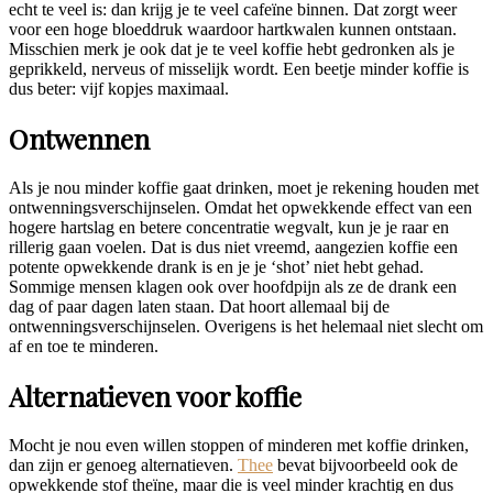
echt te veel is: dan krijg je te veel cafeïne binnen. Dat zorgt weer
voor een hoge bloeddruk waardoor hartkwalen kunnen ontstaan.
Misschien merk je ook dat je te veel koffie hebt gedronken als je
geprikkeld, nerveus of misselijk wordt. Een beetje minder koffie is
dus beter: vijf kopjes maximaal.
Ontwennen
Als je nou minder koffie gaat drinken, moet je rekening houden met
ontwenningsverschijnselen. Omdat het opwekkende effect van een
hogere hartslag en betere concentratie wegvalt, kun je je raar en
rillerig gaan voelen. Dat is dus niet vreemd, aangezien koffie een
potente opwekkende drank is en je je ‘shot’ niet hebt gehad.
Sommige mensen klagen ook over hoofdpijn als ze de drank een
dag of paar dagen laten staan. Dat hoort allemaal bij de
ontwenningsverschijnselen. Overigens is het helemaal niet slecht om
af en toe te minderen.
Alternatieven voor koffie
Mocht je nou even willen stoppen of minderen met koffie drinken,
dan zijn er genoeg alternatieven.
Thee
bevat bijvoorbeeld ook de
opwekkende stof theïne, maar die is veel minder krachtig en dus