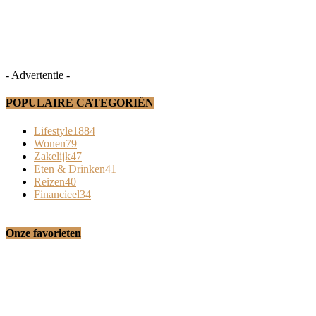
- Advertentie -
POPULAIRE CATEGORIËN
Lifestyle
1884
Wonen
79
Zakelijk
47
Eten & Drinken
41
Reizen
40
Financieel
34
Onze favorieten