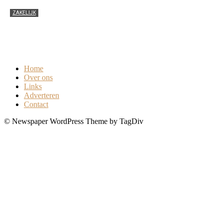
ZAKELIJK
Een optimaal arbeidsomstandighedenbeleid?
Schakel een gedegen arbodienst in
0
Home
Over ons
Links
Adverteren
Contact
© Newspaper WordPress Theme by TagDiv