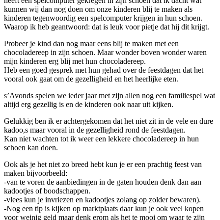
heeft een spelcomputer gekregen in zijn schoen dat ik dacht wat
kunnen wij dan nog doen om onze kinderen blij te maken als
kinderen tegenwoordig een spelcomputer krijgen in hun schoen.
Waarop ik heb geantwoord: dat is leuk voor pietje dat hij dit krijgt.
Probeer je kind dan nog maar eens blij te maken met een
chocoladereep in zijn schoen. Maar wonder boven wonder waren
mijn kinderen erg blij met hun chocoladereep.
Heb een goed gesprek met hun gehad over de feestdagen dat het
vooral ook gaat om de gezelligheid en het heerlijke eten.
s’Avonds spelen we ieder jaar met zijn allen nog een familiespel wat
altijd erg gezellig is en de kinderen ook naar uit kijken.
Gelukkig ben ik er achtergekomen dat het niet zit in de vele en dure
kadoo,s maar vooral in de gezelligheid rond de feestdagen.
Kan niet wachten tot ik weer een lekkere chocoladereep in hun
schoen kan doen.
Ook als je het niet zo breed hebt kun je er een prachtig feest van
maken bijvoorbeeld:
-van te voren de aanbiedingen in de gaten houden denk dan aan
kadootjes of boodschappen.
-vlees kun je invriezen en kadootjes zolang op zolder bewaren).
-Nog een tip is kijken op marktplaats daar kun je ook veel kopen
voor weinig geld maar denk erom als het te mooi om waar te zijn