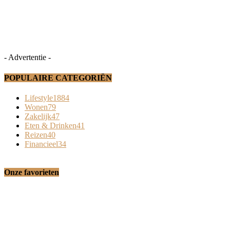
- Advertentie -
POPULAIRE CATEGORIËN
Lifestyle
1884
Wonen
79
Zakelijk
47
Eten & Drinken
41
Reizen
40
Financieel
34
Onze favorieten