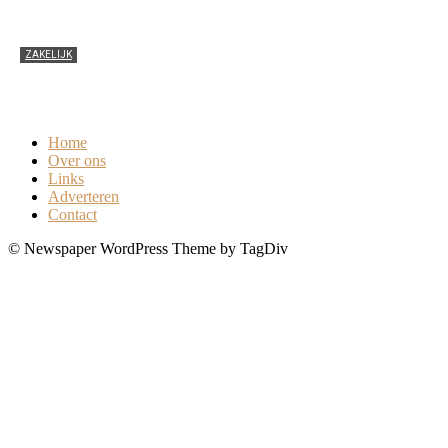
ZAKELIJK
De voordelen van netwerken
0
Home
Over ons
Links
Adverteren
Contact
© Newspaper WordPress Theme by TagDiv