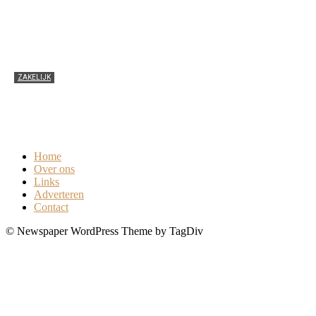
ZAKELIJK
Zakelijke verstandhouding leidinggevende en
medewerker
0
Home
Over ons
Links
Adverteren
Contact
© Newspaper WordPress Theme by TagDiv