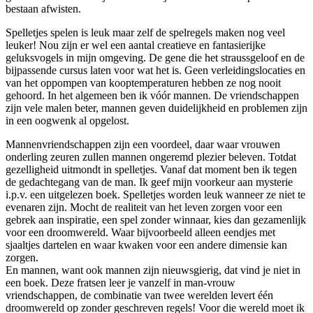
bestaan afwisten.
Spelletjes spelen is leuk maar zelf de spelregels maken nog veel
leuker! Nou zijn er wel een aantal creatieve en fantasierijke
geluksvogels in mijn omgeving. De gene die het straussgeloof en de
bijpassende cursus laten voor wat het is. Geen verleidingslocaties en
van het oppompen van kooptemperaturen hebben ze nog nooit
gehoord. In het algemeen ben ik vóór mannen. De vriendschappen
zijn vele malen beter, mannen geven duidelijkheid en problemen zijn
in een oogwenk al opgelost.
Mannenvriendschappen zijn een voordeel, daar waar vrouwen
onderling zeuren zullen mannen ongeremd plezier beleven. Totdat
gezelligheid uitmondt in spelletjes. Vanaf dat moment ben ik tegen
de gedachtegang van de man. Ik geef mijn voorkeur aan mysterie
i.p.v. een uitgelezen boek. Spelletjes worden leuk wanneer ze niet te
evenaren zijn. Mocht de realiteit van het leven zorgen voor een
gebrek aan inspiratie, een spel zonder winnaar, kies dan gezamenlijk
voor een droomwereld. Waar bijvoorbeeld alleen eendjes met
sjaaltjes dartelen en waar kwaken voor een andere dimensie kan
zorgen.
En mannen, want ook mannen zijn nieuwsgierig, dat vind je niet in
een boek. Deze fratsen leer je vanzelf in man-vrouw
vriendschappen, de combinatie van twee werelden levert één
droomwereld op zonder geschreven regels! Voor die wereld moet ik