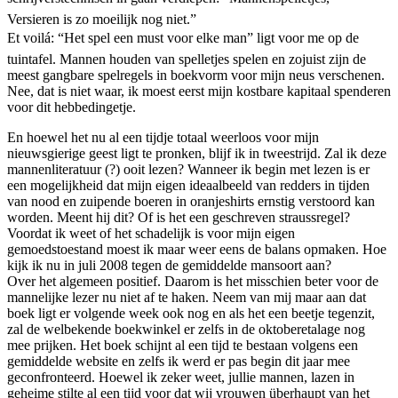
Versieren is zo moeilijk nog niet.”
Et voilá: “Het spel een must voor elke man” ligt voor me op de
tuintafel. Mannen houden van spelletjes spelen en zojuist zijn de
meest gangbare spelregels in boekvorm voor mijn neus verschenen.
Nee, dat is niet waar, ik moest eerst mijn kostbare kapitaal spenderen
voor dit hebbedingetje.
En hoewel het nu al een tijdje totaal weerloos voor mijn
nieuwsgierige geest ligt te pronken, blijf ik in tweestrijd. Zal ik deze
mannenliteratuur (?) ooit lezen? Wanneer ik begin met lezen is er
een mogelijkheid dat mijn eigen ideaalbeeld van redders in tijden
van nood en zuipende boeren in oranjeshirts ernstig verstoord kan
worden. Meent hij dit? Of is het een geschreven straussregel?
Voordat ik weet of het schadelijk is voor mijn eigen
gemoedstoestand moest ik maar weer eens de balans opmaken. Hoe
kijk ik nu in juli 2008 tegen de gemiddelde mansoort aan?
Over het algemeen positief. Daarom is het misschien beter voor de
mannelijke lezer nu niet af te haken. Neem van mij maar aan dat
boek ligt er volgende week ook nog en als het een beetje tegenzit,
zal de welbekende boekwinkel er zelfs in de oktoberetalage nog
mee prijken. Het boek schijnt al een tijd te bestaan volgens een
gemiddelde website en zelfs ik werd er pas begin dit jaar mee
geconfronteerd. Hoewel ik zeker weet, jullie mannen, lazen in
geheime stilte al een tijd voor dat wij vrouwen überhaupt van het