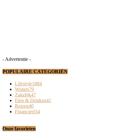
- Advertentie -
POPULAIRE CATEGORIËN
Lifestyle
1884
Wonen
79
Zakelijk
47
Eten & Drinken
41
Reizen
40
Financieel
34
Onze favorieten