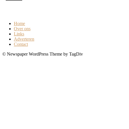
Kracht van effectieve communicatie in jouw bedrijf
0
Home
Over ons
Links
Adverteren
Contact
© Newspaper WordPress Theme by TagDiv