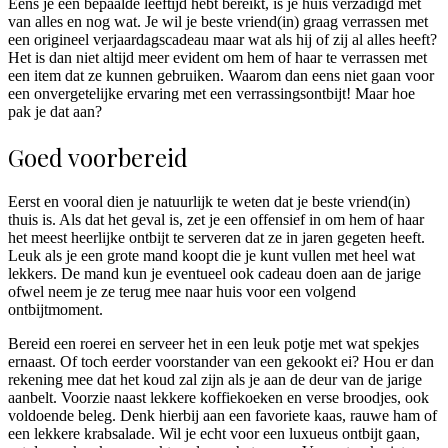
Eens je een bepaalde leeftijd hebt bereikt, is je huis verzadigd met
van alles en nog wat. Je wil je beste vriend(in) graag verrassen met
een origineel verjaardagscadeau maar wat als hij of zij al alles heeft?
Het is dan niet altijd meer evident om hem of haar te verrassen met
een item dat ze kunnen gebruiken. Waarom dan eens niet gaan voor
een onvergetelijke ervaring met een verrassingsontbijt! Maar hoe
pak je dat aan?
Goed voorbereid
Eerst en vooral dien je natuurlijk te weten dat je beste vriend(in)
thuis is. Als dat het geval is, zet je een offensief in om hem of haar
het meest heerlijke ontbijt te serveren dat ze in jaren gegeten heeft.
Leuk als je een grote mand koopt die je kunt vullen met heel wat
lekkers. De mand kun je eventueel ook cadeau doen aan de jarige
ofwel neem je ze terug mee naar huis voor een volgend
ontbijtmoment.
Bereid een roerei en serveer het in een leuk potje met wat spekjes
ernaast. Of toch eerder voorstander van een gekookt ei? Hou er dan
rekening mee dat het koud zal zijn als je aan de deur van de jarige
aanbelt. Voorzie naast lekkere koffiekoeken en verse broodjes, ook
voldoende beleg. Denk hierbij aan een favoriete kaas, rauwe ham of
een lekkere krabsalade. Wil je echt voor een luxueus ontbijt gaan,