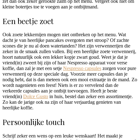
zet dan ook zeker gerookte zalm op het menu. Vergeet ook niet om
kleine botertjes toe te voegen aan je ontbijtmand.
Een beetje zoet
Ook zoete lekkernijen mogen niet ontbreken op het menu. Wat
dacht je van heerlijke pancakes overgoten met stroop? Of zachte
scones die je nu al doen watertanden? Het zijn verwennerijen die
zeker in de smaak zullen vallen. Bij een heerlijke zoete verwennerij,
hoort natuurlijk ook een lekker kopje zwart goud. Weet je dat je
vriend(in) zweert bij zijn of haar Nespresso apparaat voor verse
koffie, dan zal je met een setje
Nespresso capsules
zorgen voor pure
verwennerij op deze speciale dag. Voorzie meer capsules dan je
nodig hebt, dat is dan meteen ook een mooi extraatje in de mand. Zo
wordt nagenieten een feest! Niets is er zo vervelend dan de
verkeerde capsules aan je ontbijt toevoegen. Heeft je beste
vriend(in)
Dolce Gusto
in huis, bestel dan zeker een assortimentje.
Zo kan de jarige ook na zijn of haar verjaardag genieten van
heerlijke koffie.
Persoonlijke touch
Schrijf zeker een wens op een leuke wenskaart! Het maakt je