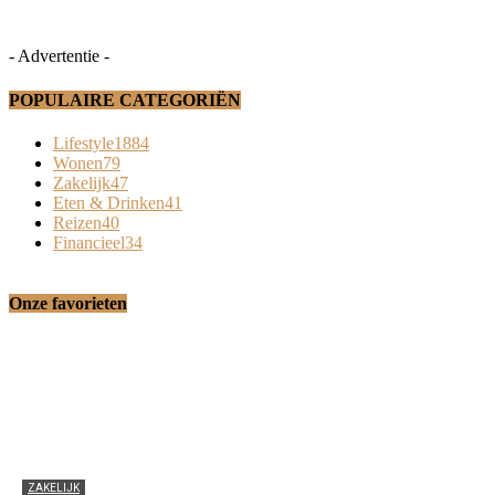
- Advertentie -
POPULAIRE CATEGORIËN
Lifestyle
1884
Wonen
79
Zakelijk
47
Eten & Drinken
41
Reizen
40
Financieel
34
Onze favorieten
ZAKELIJK