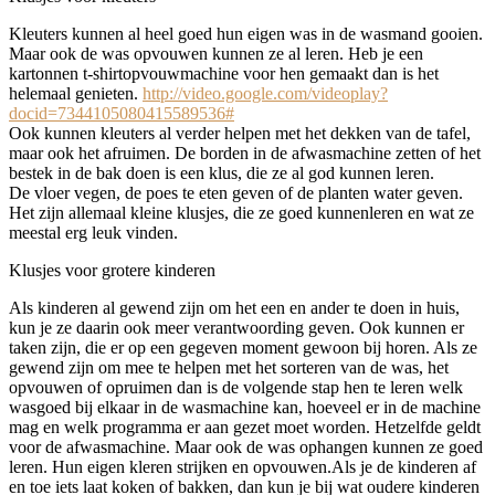
Kleuters kunnen al heel goed hun eigen was in de wasmand gooien.
Maar ook de was opvouwen kunnen ze al leren. Heb je een
kartonnen t-shirtopvouwmachine voor hen gemaakt dan is het
helemaal genieten.
http://video.google.com/videoplay?
docid=7344105080415589536#
Ook kunnen kleuters al verder helpen met het dekken van de tafel,
maar ook het afruimen. De borden in de afwasmachine zetten of het
bestek in de bak doen is een klus, die ze al god kunnen leren.
De vloer vegen, de poes te eten geven of de planten water geven.
Het zijn allemaal kleine klusjes, die ze goed kunnenleren en wat ze
meestal erg leuk vinden.
Klusjes voor grotere kinderen
Als kinderen al gewend zijn om het een en ander te doen in huis,
kun je ze daarin ook meer verantwoording geven. Ook kunnen er
taken zijn, die er op een gegeven moment gewoon bij horen. Als ze
gewend zijn om mee te helpen met het sorteren van de was, het
opvouwen of opruimen dan is de volgende stap hen te leren welk
wasgoed bij elkaar in de wasmachine kan, hoeveel er in de machine
mag en welk programma er aan gezet moet worden. Hetzelfde geldt
voor de afwasmachine. Maar ook de was ophangen kunnen ze goed
leren. Hun eigen kleren strijken en opvouwen.Als je de kinderen af
en toe iets laat koken of bakken, dan kun je bij wat oudere kinderen