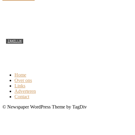
ZAKELIJK
Een optimaal arbeidsomstandighedenbeleid?
Schakel een gedegen arbodienst in
0
Home
Over ons
Links
Adverteren
Contact
© Newspaper WordPress Theme by TagDiv