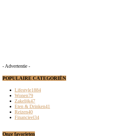
- Advertentie -
POPULAIRE CATEGORIËN
Lifestyle
1884
Wonen
79
Zakelijk
47
Eten & Drinken
41
Reizen
40
Financieel
34
Onze favorieten