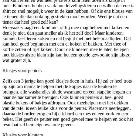
aan kunt leren en wanneer je ze iets kunt laten doen als klusje in
huis. Kinderen hebben vaak hun leivelingskleren en willen dat ene t-
shirt zo snel mogelijk weer in de kast hebben. Of die ene blouse van
je tiener, die dan ooknog gestreken moet worden. Weet je dat een
tiener dat heel goed zelf kan?
Hoevaak vraagt een kind niet of hij mee mag helpen met koken en
denk je niet, dan gaat sneller als ik het zelf doe? Maar kinderen
kunnen best leren koken en dat begint niet met hele maaltijden. Dat
kan heel goed beginnen met een ei koken of bakken. Met thee of
koffie zetten of rijst koken. Door de kinderen mee te laten helepen
met klusjes als ze klein zijn kan het een goede gewoonte zijn als ze
wat groter zijn.
Klusjes voor peuters
Zelfs een 3 jarige kan goed klusjes doen in huis. Hij zal er heel trots
op zijn om mama te helpen met de kopjes naar de keuken te
brengen. alle washandjes uit de wasmand op een stapelte leggen en
naar de badkamer te brengen. Ook kunnen peuters al heel goed
plastic bekers of bakjes afdrogen. Ook meehelpen met het dekken
van de tafel is een leuke klus voor de peuter. Placemats neerleggen,
daarna de borden erop en bij elk bord een mes en een vork en een
beker. Het geeft de peuter een goed gevoel mee te helpen en ook het
resultaat zal hem eigenwaarde geven.
Klusjes voor kleuters