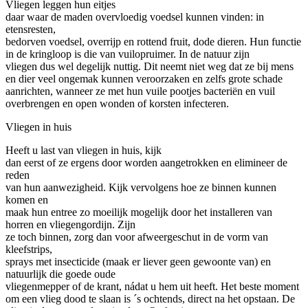
Vliegen leggen hun eitjes
daar waar de maden overvloedig voedsel kunnen vinden: in
etensresten,
bedorven voedsel, overrijp en rottend fruit, dode dieren. Hun functie
in de kringloop is die van vuilopruimer. In de natuur zijn
vliegen dus wel degelijk nuttig. Dit neemt niet weg dat ze bij mens
en dier veel ongemak kunnen veroorzaken en zelfs grote schade
aanrichten, wanneer ze met hun vuile pootjes bacteriën en vuil
overbrengen en open wonden of korsten infecteren.
Vliegen in huis
Heeft u last van vliegen in huis, kijk
dan eerst of ze ergens door worden aangetrokken en elimineer de
reden
van hun aanwezigheid. Kijk vervolgens hoe ze binnen kunnen
komen en
maak hun entree zo moeilijk mogelijk door het installeren van
horren en vliegengordijn. Zijn
ze toch binnen, zorg dan voor afweergeschut in de vorm van
kleefstrips,
sprays met insecticide (maak er liever geen gewoonte van) en
natuurlijk die goede oude
vliegenmepper of de krant, nádat u hem uit heeft. Het beste moment
om een vlieg dood te slaan is ´s ochtends, direct na het opstaan. De