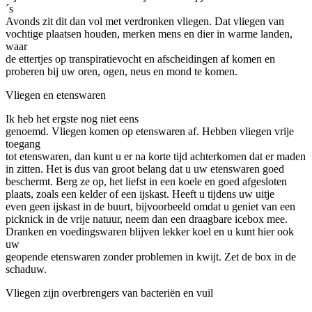
´s
Avonds zit dit dan vol met verdronken vliegen. Dat vliegen van
vochtige plaatsen houden, merken mens en dier in warme landen,
waar
de ettertjes op transpiratievocht en afscheidingen af komen en
proberen bij uw oren, ogen, neus en mond te komen.
Vliegen en etenswaren
Ik heb het ergste nog niet eens
genoemd. Vliegen komen op etenswaren af. Hebben vliegen vrije
toegang
tot etenswaren, dan kunt u er na korte tijd achterkomen dat er maden
in zitten. Het is dus van groot belang dat u uw etenswaren goed
beschermt. Berg ze op, het liefst in een koele en goed afgesloten
plaats, zoals een kelder of een ijskast. Heeft u tijdens uw uitje
even geen ijskast in de buurt, bijvoorbeeld omdat u geniet van een
picknick in de vrije natuur, neem dan een draagbare icebox mee.
Dranken en voedingswaren blijven lekker koel en u kunt hier ook
uw
geopende etenswaren zonder problemen in kwijt. Zet de box in de
schaduw.
Vliegen zijn overbrengers van bacteriën en vuil