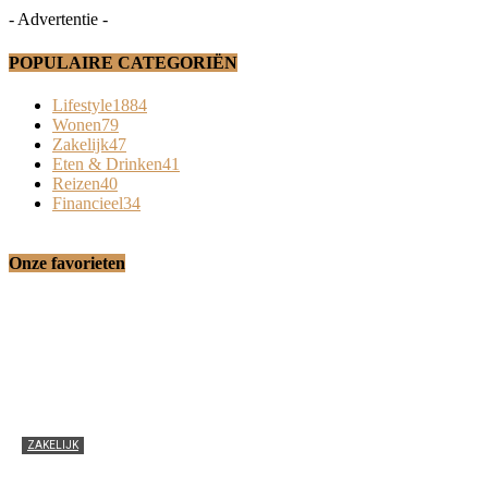
- Advertentie -
POPULAIRE CATEGORIËN
Lifestyle
1884
Wonen
79
Zakelijk
47
Eten & Drinken
41
Reizen
40
Financieel
34
Onze favorieten
ZAKELIJK
De veelzijdigheid van cubicles op kantoor